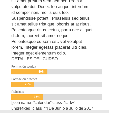
sit amet pretium sem semper. Proin a
vulputate dui. Donec leo augue, interdum
id semper non, mollis quis leo.
Suspendisse potenti. Phasellus sed tellus
sit amet tellus tristique lobortis at at risus.
Pellentesque risus lectus, porta nec aliquet
dictum, laoreet sit amet neque.
Pellentesque eu sem est, vel volutpat
lorem. Integer egestas placerat ultricies.
Integer eget elementum odio.
DETALLES DEL CURSO
Formación teórica
40%
40%
Formación práctica
25%
25%
Prácticas
35%
35%
[icon name=”calendar” class=”fa-fw”
unprefixed_class=””] De Junio a Julio de 2017